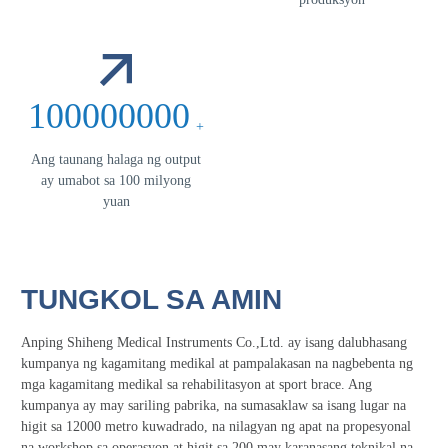
100000000
+
Ang taunang halaga ng output
ay umabot sa 100 milyong
yuan
TUNGKOL SA AMIN
Anping Shiheng Medical Instruments Co.,Ltd. ay isang dalubhasang
kumpanya ng kagamitang medikal at pampalakasan na nagbebenta ng
mga kagamitang medikal sa rehabilitasyon at sport brace. Ang
kumpanya ay may sariling pabrika, na sumasaklaw sa isang lugar na
higit sa 12000 metro kuwadrado, na nilagyan ng apat na propesyonal
na workshop sa operasyon at higit sa 200 may karanasang teknikal na