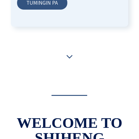
TUMINGIN PA
DALUBHASA SA PAGGAWA NG MGA TURNILYO SA
LOOB NG 15 TAON, ANG MGA PRODUKTO AY
INILULUWAS SA BUONG MUNDO.
WELCOME TO
SHIHENG