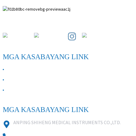
Paihuai Development Zone, Anping County, Hebei Province.
MGA KASABAYANG LINK
TUNGKOL SA AMIN
Makipag-ugnayan sa Amin
FAQ
MGA KASABAYANG LINK
ANPING SHIHENG MEDICAL INSTRUMENTS CO.,LTD.
0086 18631859818