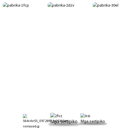
ANG ATING
CERTIFICATE
API 6D,API 607,CE, ISO9001, ISO14001,ISO18001, TS.(Kung kailangan mo
ng aming mga certificate, mangyaring makipag-ugnayan)
Mga sertipiko
Mga sertipiko