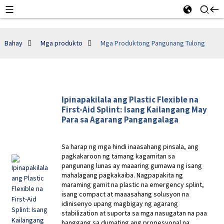
Bahay
Mga produkto
Mga Produktong Pangunang Tulong
Ipinapakilala ang Plastic Flexible na
First-Aid Splint: Isang Kailangang May
Para sa Agarang Pangangalaga
Sa harap ng mga hindi inaasahang pinsala, ang
pagkakaroon ng tamang kagamitan sa
pangunang lunas ay maaaring gumawa ng isang
mahalagang pagkakaiba. Nagpapakita ng
maraming gamit na plastic na emergency splint,
isang compact at maaasahang solusyon na
idinisenyo upang magbigay ng agarang
stabilization at suporta sa mga nasugatan na paa
hanggang sa dumating ang propesyonal na