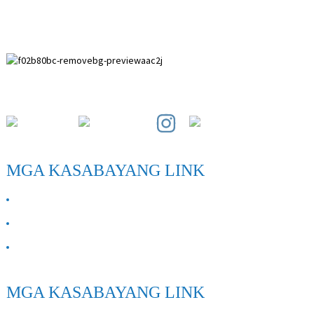
Paihuai Development Zone, Anping County, Hebei Province.
MGA KASABAYANG LINK
TUNGKOL SA AMIN
Makipag-ugnayan sa Amin
FAQ
MGA KASABAYANG LINK